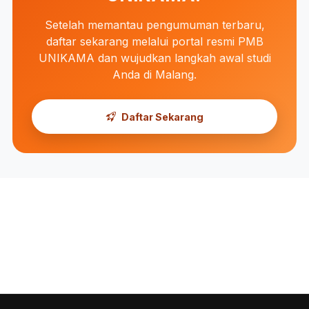
Setelah memantau pengumuman terbaru,
daftar sekarang melalui portal resmi PMB
UNIKAMA dan wujudkan langkah awal studi
Anda di Malang.
Daftar Sekarang